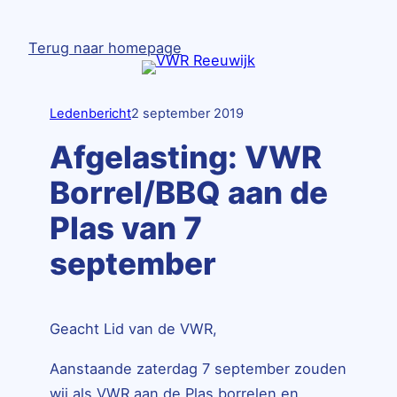
Ga
naar
Terug naar homepage
de
inhoud
Ledenbericht
2 september 2019
Afgelasting: VWR
Borrel/BBQ aan de
Plas van 7
september
Geacht Lid van de VWR,
Aanstaande zaterdag 7 september zouden
wij als VWR aan de Plas borrelen en