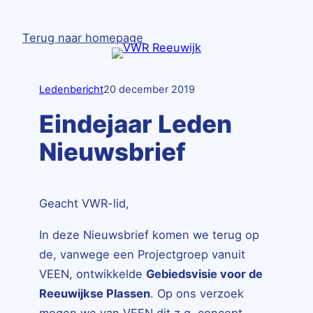
Ga
naar
Terug naar homepage
de
inhoud
Ledenbericht
20 december 2019
Eindejaar Leden
Nieuwsbrief
Geacht VWR-lid,
In deze Nieuwsbrief komen we terug op
de, vanwege een Projectgroep vanuit
VEEN, ontwikkelde
Gebiedsvisie voor de
Reeuwijkse Plassen
. Op ons verzoek
mogen we van VEEN dit z.g. concept