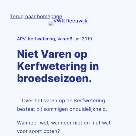
Ga
naar
Terug naar homepage
de
inhoud
APV
, 
Kerfwetering
, 
Varen
8 juni 2019
Niet Varen op
Kerfwetering in
broedseizoen.
Over het varen op de Kerfwetering
bestaat bij sommigen onduidelijkheid.
Wanneer wel, wanneer niet en met wat
voor soort boten?